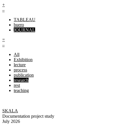
+
–
TABLEAU
buero
JOURNAL
=
–
All
Exhibition
lecture
process
publication
research
rest
teaching
SKALA
Documentation project study
July 2026