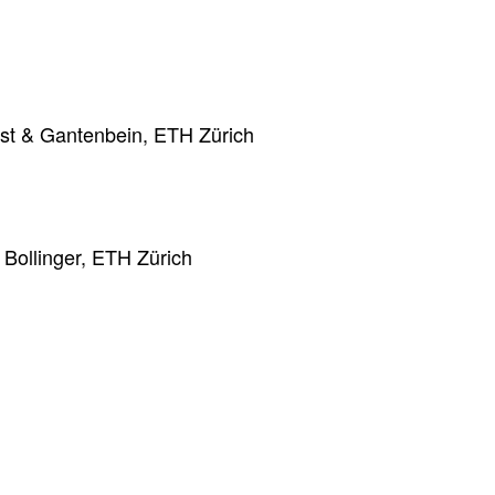
rist & Gantenbein, ETH Zürich
t Bollinger, ETH Zürich
S Luzern