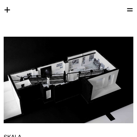
+
=
SKALA